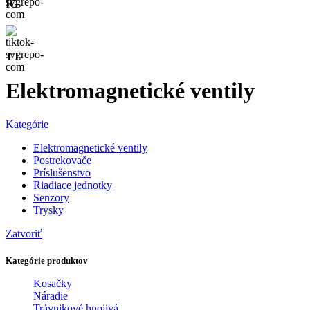
IG
TT
Elektromagnetické ventily
Kategórie
Elektromagnetické ventily
Postrekovače
Príslušenstvo
Riadiace jednotky
Senzory
Trysky
Zatvoriť
Kategórie produktov
Kosačky
Náradie
Trávnikové hnojivá