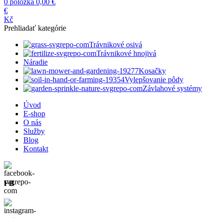
0
položka
0,00
€
€
Kč
Prehliadať kategórie
Trávnikové osivá
Trávnikové hnojivá
Náradie
Kosačky
Vylepšovanie pôdy
Závlahové systémy
Úvod
E-shop
O nás
Služby
Blog
Kontakt
FB