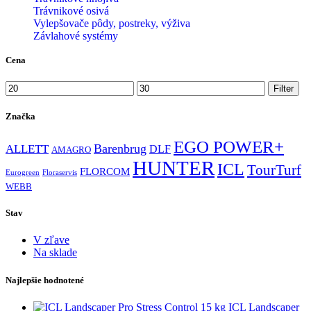
Trávnikové osivá
Vylepšovače pôdy, postreky, výživa
Závlahové systémy
Cena
Minimálna
Maximálna
Filter
cena
cena
Značka
EGO POWER+
Barenbrug
ALLETT
DLF
AMAGRO
HUNTER
ICL
TourTurf
FLORCOM
Eurogreen
Floraservis
WEBB
Stav
V zľave
Na sklade
Najlepšie hodnotené
ICL Landscaper