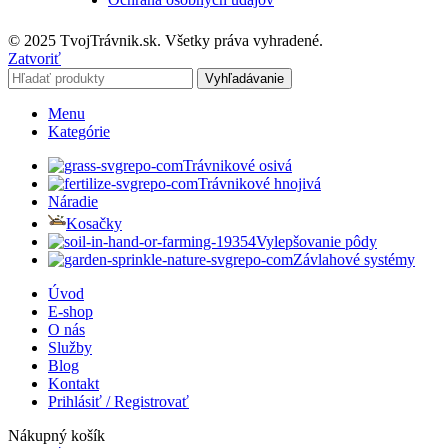
© 2025 TvojTrávnik.sk. Všetky práva vyhradené.
Zatvoriť
Vyhľadávanie
Menu
Kategórie
Trávnikové osivá
Trávnikové hnojivá
Náradie
Kosačky
Vylepšovanie pôdy
Závlahové systémy
Úvod
E-shop
O nás
Služby
Blog
Kontakt
Prihlásiť / Registrovať
Nákupný košík