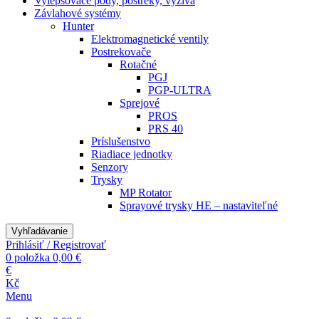
Vylepšovače pôdy, postreky, výživa
Závlahové systémy
Hunter
Elektromagnetické ventily
Postrekovače
Rotačné
PGJ
PGP-ULTRA
Sprejové
PROS
PRS 40
Príslušenstvo
Riadiace jednotky
Senzory
Trysky
MP Rotator
Sprayové trysky HE – nastaviteľné
Vyhľadávanie
Prihlásiť / Registrovať
0
položka
0,00
€
€
Kč
Menu