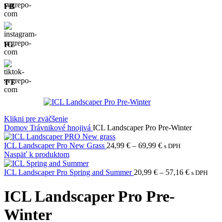
FB
IG
TT
Klikni pre zväčšenie
Domov
Trávnikové hnojivá
ICL Landscaper Pro Pre-Winter
Price
ICL Landscaper Pro New Grass
24,99
€
–
69,99
€
s DPH
range:
Naspäť k produktom
24,99 €
through
Price
ICL Landscaper Pro Spring and Summer
20,99
€
–
57,16
€
s DPH
69,99 €
range:
20,99 €
ICL Landscaper Pro Pre-
through
57,16 €
Winter