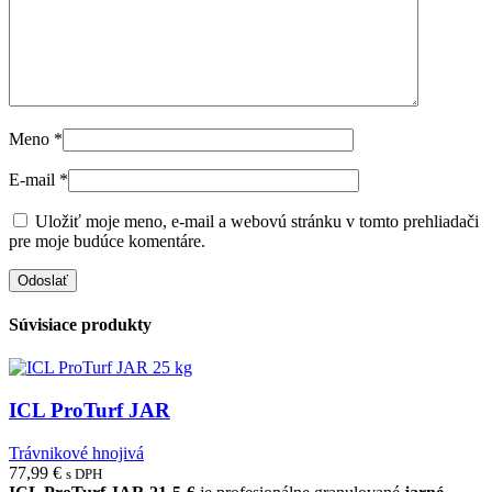
Meno
*
E-mail
*
Uložiť moje meno, e-mail a webovú stránku v tomto prehliadači
pre moje budúce komentáre.
Súvisiace produkty
ICL ProTurf JAR
Trávnikové hnojivá
77,99
€
s DPH