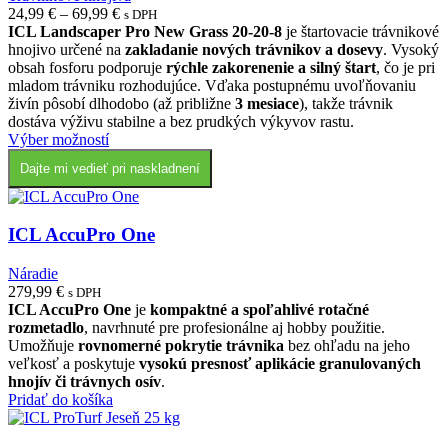
Price
24,99
€
–
69,99
€
s DPH
range:
ICL Landscaper Pro New Grass 20-20-8
je štartovacie trávnikové
24,99 €
hnojivo určené na
zakladanie nových trávnikov a dosevy
. Vysoký
through
obsah fosforu podporuje
rýchle zakorenenie a silný štart
, čo je pri
69,99 €
mladom trávniku rozhodujúce. Vďaka postupnému uvoľňovaniu
živín pôsobí dlhodobo (až približne
3 mesiace
), takže trávnik
dostáva výživu stabilne a bez prudkých výkyvov rastu.
Tento
Výber možností
produkt
Dajte mi vedieť pri naskladnení
má
viacero
variantov.
Možnosti
ICL AccuPro One
si
môžete
Náradie
vybrať
279,99
€
s DPH
na
ICL AccuPro One
je
kompaktné a spoľahlivé rotačné
stránke
rozmetadlo
, navrhnuté pre profesionálne aj hobby použitie.
produktu.
Umožňuje
rovnomerné pokrytie trávnika
bez ohľadu na jeho
veľkosť a poskytuje
vysokú presnosť aplikácie granulovaných
hnojív či trávnych osív
.
Pridať do košíka