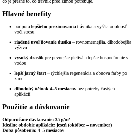
čo je presne to, čo trávnik pred zimou potrebuje.
Hlavné benefity
podpora
lepšieho prezimovania
trávnika a vyššia odolnosť
voči stresu
riadené uvoľňovanie dusíka
– rovnomernejšia, dlhodobejšia
výživa
vysoký draslík
pre pevnejšie pletivá a lepšie hospodárenie s
vodou
lepší jarný štart
– rýchlejšia regenerácia a obnova farby po
zime
dlhodobý účinok 4–5 mesiacov
bez potreby častých
aplikácií
Použitie a dávkovanie
Odporúčané dávkovanie:
35 g/m²
Ideálne obdobie aplikácie:
jeseň (október – november)
Doba pôsobenia:
4–5 mesiacov