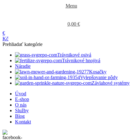
Menu
0,00
€
€
Kč
Prehliadať kategórie
Trávnikové osivá
Trávnikové hnojivá
Náradie
Kosačky
Vylepšovanie pôdy
Závlahové systémy
Úvod
E-shop
O nás
Služby
Blog
Kontakt