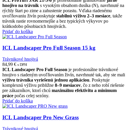
ICL ProTurf JAR 21-5-6
je profesionálne granulované
jarné
hnojivo na trávnik
s vysokým obsahom dusíka (N), navrhnuté na
rýchly štart po zime a zahustenie porastu. Vďaka riadenému
uvoľňovaniu živín poskytuje
stabilnú výživu 2–3 mesiace
, takže
trávnik rastie rovnomernejšie a bez typických výkyvov po
krátkodobo pôsobiacich hnojivách.
Pridať do košíka
ICL Landscaper Pro Full Season 15 kg
Trávnikové hnojivá
84,99
€
s DPH
ICL Landscaper Pro Full Season
je profesionálne trávnikové
hnojivo s riadeným uvoľňovaním živín, navrhnuté tak, aby ste mali
výživu trávnika vyriešenú jednou aplikáciou
. Poskytuje
komplexnú výživu približne
8–9 mesiacov
, čo z neho robí riešenie
pre zákazníkov, ktorí chcú
maximálnu efektivitu a minimum
práce
počas celej sezóny.
Pridať do košíka
ICL Landscaper Pro New Grass
Trávnikové hnojivá