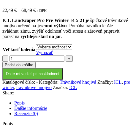
Price
22,49
€
–
68,49
€
s DPH
range:
ICL Landscaper Pro Pre-Winter 14-5-21
je špičkové trávnikové
22,49 €
hnojivo určené na
jesennú výživu
. Pomáha trávniku lepšie
through
zvládnuť zimu, zvýšiť odolnosť voči stresu a zároveň pripraviť
68,49 €
porast na
rýchlejší štart na jar
.
Veľkosť balenia
Vymazať
množstvo
ICL
Pridať do košíka
Landscaper
Pro
Dajte mi vedieť pri naskladnení
Pre-
Katalógové číslo:
-
Kategória:
Trávnikové hnojivá
Značky:
ICL
,
pre
Winter
winter
,
travnikove hnojivo
Značka:
ICL
Share:
Popis
Ďalšie informácie
Recenzie (0)
Popis