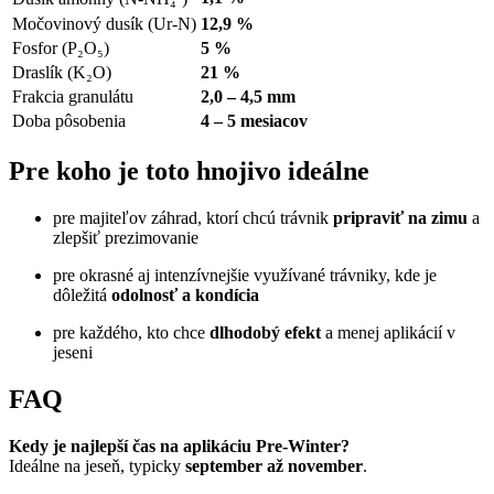
Močovinový dusík (Ur-N)
12,9 %
Fosfor (P₂O₅)
5 %
Draslík (K₂O)
21 %
Frakcia granulátu
2,0 – 4,5 mm
Doba pôsobenia
4 – 5 mesiacov
Pre koho je toto hnojivo ideálne
pre majiteľov záhrad, ktorí chcú trávnik
pripraviť na zimu
a
zlepšiť prezimovanie
pre okrasné aj intenzívnejšie využívané trávniky, kde je
dôležitá
odolnosť a kondícia
pre každého, kto chce
dlhodobý efekt
a menej aplikácií v
jeseni
FAQ
Kedy je najlepší čas na aplikáciu Pre-Winter?
Ideálne na jeseň, typicky
september až november
.