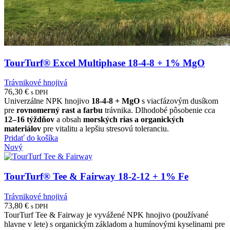
TourTurf® Excel Multiphase 18-4-8 + 1% MgO
Trávnikové hnojivá
76,30
€
s DPH
Univerzálne NPK hnojivo
18-4-8 + MgO
s viacfázovým dusíkom
pre
rovnomerný rast a farbu
trávnika. Dlhodobé pôsobenie cca
12–16 týždňov
a obsah
morských rias a organických
materiálov
pre vitalitu a lepšiu stresovú toleranciu.
Pridať do košíka
Nový
TourTurf® Tee & Fairway 18-2-12 + 1% Fe
Trávnikové hnojivá
73,80
€
s DPH
TourTurf Tee & Fairway je vyvážené NPK hnojivo (používané
hlavne v lete) s organickým základom a humínovými kyselinami pre