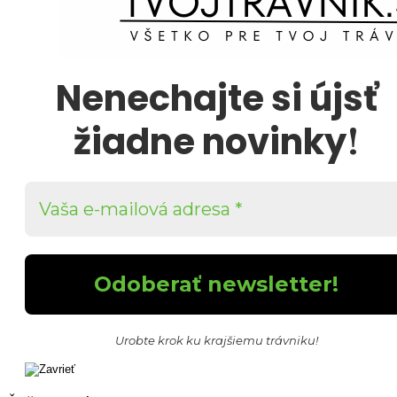
Nenechajte si újsť
!
žiadne novinky
Urobte krok ku krajšiemu trávniku!