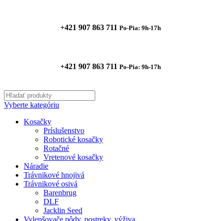
+421 907 863 711
Po-Pia: 9h-17h
+421 907 863 711
Po-Pia: 9h-17h
Vyberte kategóriu
Kosačky
Príslušenstvo
Robotické kosačky
Rotačné
Vretenové kosačky
Náradie
Trávnikové hnojivá
Trávnikové osivá
Barenbrug
DLF
Jacklin Seed
Vylepšovače pôdy, postreky, výživa