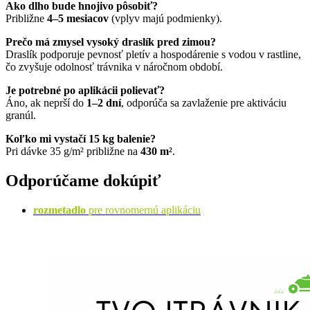
Ako dlho bude hnojivo pôsobiť?
Približne
4–5 mesiacov
(vplyv majú podmienky).
Prečo má zmysel vysoký draslík pred zimou?
Draslík podporuje pevnosť pletív a hospodárenie s vodou v rastline,
čo zvyšuje odolnosť trávnika v náročnom období.
Je potrebné po aplikácii polievať?
Áno, ak neprší do
1–2 dní
, odporúča sa zavlaženie pre aktiváciu
granúl.
Koľko mi vystačí 15 kg balenie?
Pri dávke 35 g/m² približne na
430 m²
.
Odporúčame dokúpiť
rozmetadlo
pre rovnomernú aplikáciu