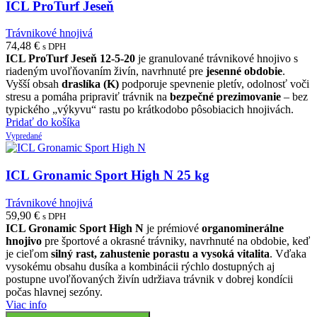
ICL ProTurf Jeseň
Trávnikové hnojivá
74,48
€
s DPH
ICL ProTurf Jeseň 12-5-20
je granulované trávnikové hnojivo s
riadeným uvoľňovaním živín, navrhnuté pre
jesenné obdobie
.
Vyšší obsah
draslíka (K)
podporuje spevnenie pletív, odolnosť voči
stresu a pomáha pripraviť trávnik na
bezpečné prezimovanie
– bez
typického „výkyvu“ rastu po krátkodobo pôsobiacich hnojivách.
Pridať do košíka
Vypredané
ICL Gronamic Sport High N 25 kg
Trávnikové hnojivá
59,90
€
s DPH
ICL Gronamic Sport High N
je prémiové
organominerálne
hnojivo
pre športové a okrasné trávniky, navrhnuté na obdobie, keď
je cieľom
silný rast, zahustenie porastu a vysoká vitalita
. Vďaka
vysokému obsahu dusíka a kombinácii rýchlo dostupných aj
postupne uvoľňovaných živín udržiava trávnik v dobrej kondícii
počas hlavnej sezóny.
Viac info