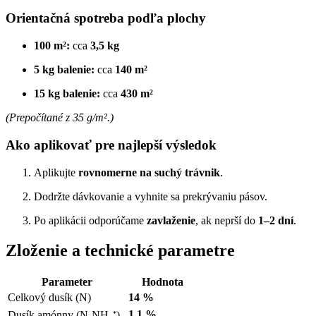
Orientačná spotreba podľa plochy
100 m²:
cca
3,5 kg
5 kg balenie:
cca
140 m²
15 kg balenie:
cca
430 m²
(Prepočítané z 35 g/m².)
Ako aplikovať pre najlepší výsledok
Aplikujte
rovnomerne na suchý trávnik
.
Dodržte dávkovanie a vyhnite sa prekrývaniu pásov.
Po aplikácii odporúčame
zavlaženie
, ak neprší do
1–2 dní
.
Zloženie a technické parametre
Parameter
Hodnota
Celkový dusík (N)
14 %
1,1 %
Dusík amónny (N-NH₄⁺)