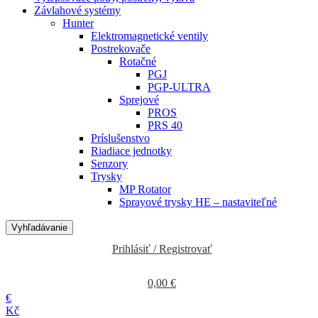
Závlahové systémy
Hunter
Elektromagnetické ventily
Postrekovače
Rotačné
PGJ
PGP-ULTRA
Sprejové
PROS
PRS 40
Príslušenstvo
Riadiace jednotky
Senzory
Trysky
MP Rotator
Sprayové trysky HE – nastaviteľné
Vyhľadávanie
Prihlásiť / Registrovať
0,00
€
€
Kč