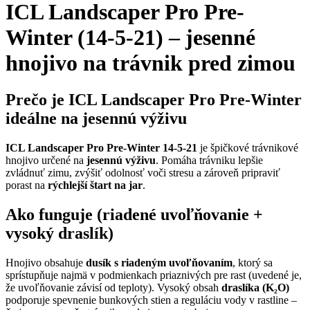
ICL Landscaper Pro Pre-
Winter (14-5-21) – jesenné
hnojivo na trávnik pred zimou
Prečo je ICL Landscaper Pro Pre-Winter
ideálne na jesennú výživu
ICL Landscaper Pro Pre-Winter 14-5-21
je špičkové trávnikové
hnojivo určené na
jesennú výživu
. Pomáha trávniku lepšie
zvládnuť zimu, zvýšiť odolnosť voči stresu a zároveň pripraviť
porast na
rýchlejší štart na jar
.
Ako funguje (riadené uvoľňovanie +
vysoký draslík)
Hnojivo obsahuje
dusík s riadeným uvoľňovaním
, ktorý sa
sprístupňuje najmä v podmienkach priaznivých pre rast (uvedené je,
že uvoľňovanie závisí od teploty). Vysoký obsah
draslíka (K₂O)
podporuje spevnenie bunkových stien a reguláciu vody v rastline –