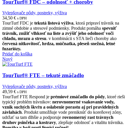
TourTurf® FDC – odolnosť + choroby
Vylepšovače pôdy, postreky, výživa
34,50
€
s DPH
TourTurf FDC je
tekutá listová výživa
, ktorá pripraví trávnik na
zimné obdobie a stresové podmienky. Produkt pomáha
spevniť
trávnik, znížiť vlhkosť na liste a zvýšiť jeho odolnosť voči
chladu, mrazu a stresu
. v kombinácii s STA lieči choroby ako
červená nitkovitosť, hrdza, múčnatka, pleseň snežná, letné
fuzariózy.
Pridať do košíka
Nový
TourTurf® FTE – tekuté zmáčadlo
Vylepšovače pôdy, postreky, výživa
49,59
€
s DPH
TourTurf FTE Respond je
prémiové zmáčadlo do pôdy
, ktoré rieši
typický problém trávnikov:
nerovnomerné vsakovanie vody,
vznik suchých škvŕn a oslabenie porastu aj pri pravidelných
závlahách
. Produkt umožňuje vode preniknúť do koreňovej zóny,
udržať sa tam dlhšie a podporuje
rovnomerný rast trávnych
druhov psinčeka a kostravy
, zlepšuje odolnosť a vitalitu trávnika.
Pomáha v boji proti lipnici ročnej!