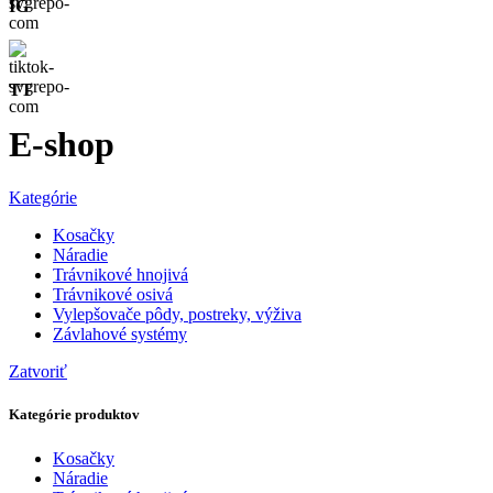
IG
TT
E-shop
Kategórie
Kosačky
Náradie
Trávnikové hnojivá
Trávnikové osivá
Vylepšovače pôdy, postreky, výživa
Závlahové systémy
Zatvoriť
Kategórie produktov
Kosačky
Náradie