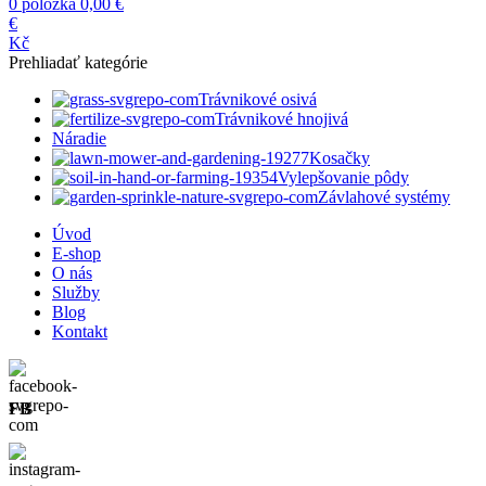
0
položka
0,00
€
€
Kč
Prehliadať kategórie
Trávnikové osivá
Trávnikové hnojivá
Náradie
Kosačky
Vylepšovanie pôdy
Závlahové systémy
Úvod
E-shop
O nás
Služby
Blog
Kontakt
FB