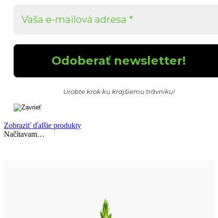
Urobte krok ku krajšiemu trávniku!
Zobraziť ďalšie produkty
Načítavam…