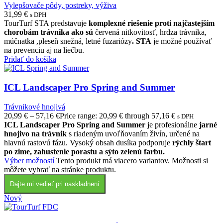
Vylepšovače pôdy, postreky, výživa
31,99
€
s DPH
TourTurf STA predstavuje
komplexné riešenie proti najčastejším
chorobám trávnika ako sú
červená nitkovitosť, hrdza trávnika,
múčnatka ,pleseň snežná, letné fuzariózy
. STA
je možné používať
na prevenciu aj na liečbu.
Pridať do košíka
ICL Landscaper Pro Spring and Summer
Trávnikové hnojivá
20,99
€
–
57,16
€
Price range: 20,99 € through 57,16 €
s DPH
ICL Landscaper Pro Spring and Summer
je profesionálne
jarné
hnojivo na trávnik
s riadeným uvoľňovaním živín, určené na
hlavnú rastovú fázu. Vysoký obsah dusíka podporuje
rýchly štart
po zime, zahustenie porastu a sýto zelenú farbu.
Výber možností
Tento produkt má viacero variantov. Možnosti si
môžete vybrať na stránke produktu.
Dajte mi vedieť pri naskladnení
Nový