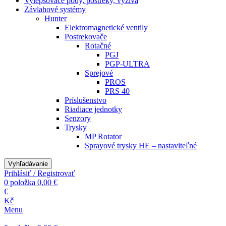
Vylepšovače pôdy, postreky, výživa
Závlahové systémy
Hunter
Elektromagnetické ventily
Postrekovače
Rotačné
PGJ
PGP-ULTRA
Sprejové
PROS
PRS 40
Príslušenstvo
Riadiace jednotky
Senzory
Trysky
MP Rotator
Sprayové trysky HE – nastaviteľné
Vyhľadávanie
Prihlásiť / Registrovať
0
položka
0,00
€
€
Kč
Menu