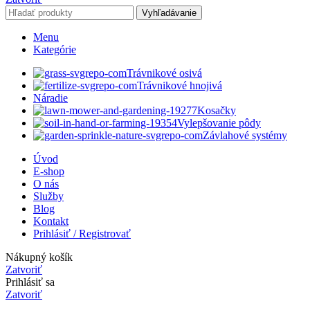
Vyhľadávanie
Menu
Kategórie
Trávnikové osivá
Trávnikové hnojivá
Náradie
Kosačky
Vylepšovanie pôdy
Závlahové systémy
Úvod
E-shop
O nás
Služby
Blog
Kontakt
Prihlásiť / Registrovať
Nákupný košík
Zatvoriť
Prihlásiť sa
Zatvoriť