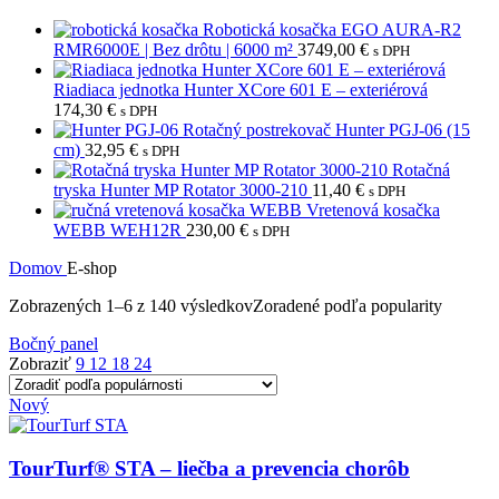
Robotická kosačka EGO AURA-R2
RMR6000E | Bez drôtu | 6000 m²
3749,00
€
s DPH
Riadiaca jednotka Hunter XCore 601 E – exteriérová
174,30
€
s DPH
Rotačný postrekovač Hunter PGJ-06 (15
cm)
32,95
€
s DPH
Rotačná
tryska Hunter MP Rotator 3000-210
11,40
€
s DPH
Vretenová kosačka
WEBB WEH12R
230,00
€
s DPH
Domov
E-shop
Zobrazených 1–6 z 140 výsledkov
Zoradené podľa popularity
Bočný panel
Zobraziť
9
12
18
24
Nový
TourTurf® STA – liečba a prevencia chorôb