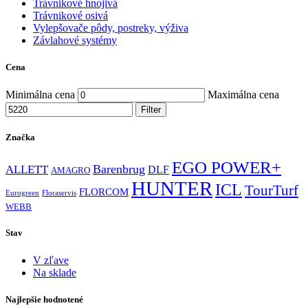
Trávnikové hnojivá
Trávnikové osivá
Vylepšovače pôdy, postreky, výživa
Závlahové systémy
Cena
Minimálna cena
Maximálna cena
Filter
Značka
EGO POWER+
Barenbrug
ALLETT
DLF
AMAGRO
HUNTER
ICL
TourTurf
FLORCOM
Eurogreen
Floraservis
WEBB
Stav
V zľave
Na sklade
Najlepšie hodnotené