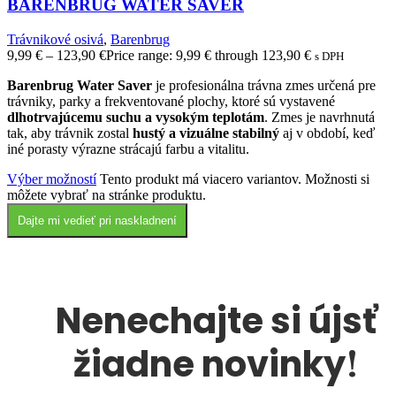
BARENBRUG WATER SAVER
Trávnikové osivá
,
Barenbrug
9,99
€
–
123,90
€
Price range: 9,99 € through 123,90 €
s DPH
Barenbrug Water Saver
je profesionálna trávna zmes určená pre
trávniky, parky a frekventované plochy, ktoré sú vystavené
dlhotrvajúcemu suchu a vysokým teplotám
. Zmes je navrhnutá
tak, aby trávnik zostal
hustý a vizuálne stabilný
aj v období, keď
iné porasty výrazne strácajú farbu a vitalitu.
Výber možností
Tento produkt má viacero variantov. Možnosti si
môžete vybrať na stránke produktu.
Dajte mi vedieť pri naskladnení
Nenechajte si újsť
!
žiadne novinky