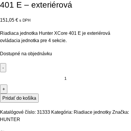
401 E – exteriérová
151,05
€
s DPH
Riadiaca jednotka Hunter XCore 401 E je exteriérová
ovládacia jednotka pre 4 sekcie.
Dostupné na objednávku
množstvo
Riadiaca
jednotka
Hunter
Pridať do košíka
XCore
401
Katalógové číslo:
31333
Kategória:
Riadiace jednotky
Značka:
E
HUNTER
–