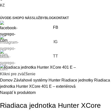
Kč
Prehliadať kategórie
ÚVOD
E-SHOP
O NÁS
SLUŽBY
BLOG
KONTAKT
FB
IG
TT
Klikni pre zväčšenie
Domov
Závlahové systémy
Hunter
Riadiace jednotky
Riadiaca
jednotka Hunter XCore 401 E – exteriérová
Naspäť k produktom
Riadiaca jednotka Hunter XCore