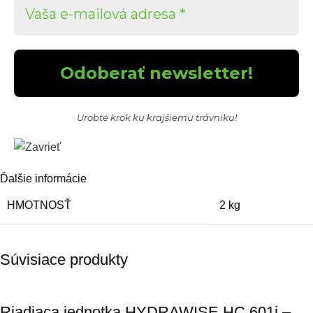
Urobte krok ku krajšiemu trávniku!
Ďalšie informácie
HMOTNOSŤ
2 kg
Súvisiace produkty
Riadiaca jednotka HYDRAWISE HC 601i –