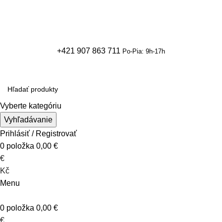
+421 907 863 711
Po-Pia: 9h-17h
+421 907 863 711
Po-Pia: 9h-17h
Vyberte kategóriu
Vyhľadávanie
Prihlásiť / Registrovať
0
položka
0,00
€
€
Kč
Menu
0
položka
0,00
€
€