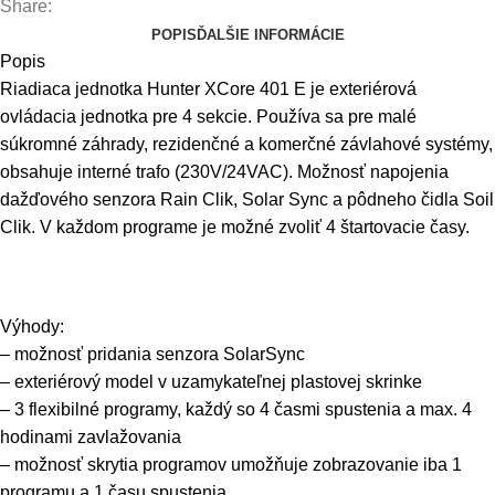
Share:
exteriérová
POPIS
ĎALŠIE INFORMÁCIE
Popis
Riadiaca jednotka Hunter XCore 401 E je exteriérová
ovládacia jednotka pre 4 sekcie. Používa sa pre malé
súkromné záhrady, rezidenčné a komerčné závlahové systémy,
obsahuje interné trafo (230V/24VAC). Možnosť napojenia
dažďového senzora Rain Clik, Solar Sync a pôdneho čidla Soil
Clik. V každom programe je možné zvoliť 4 štartovacie časy.
Výhody:
– možnosť pridania senzora SolarSync
– exteriérový model v uzamykateľnej plastovej skrinke
– 3 flexibilné programy, každý so 4 časmi spustenia a max. 4
hodinami zavlažovania
– možnosť skrytia programov umožňuje zobrazovanie iba 1
programu a 1 času spustenia