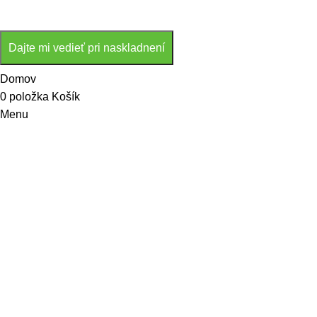
Dajte mi vedieť pri naskladnení
Domov
0
položka
Košík
Menu