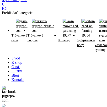
€
Kč
Prehliadať kategórie
Náradie
Trávnikové
Trávnikové
osivá
hnojivá
Kosačky
Vylepšovanie
pôdy
Závlaho
systémy
Úvod
E-shop
O nás
Služby
Blog
Kontakt
FB