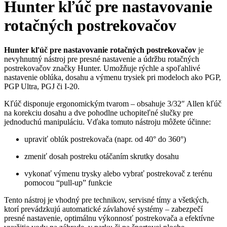
Hunter kľúč pre nastavovanie
rotačných postrekovačov
Hunter kľúč pre nastavovanie rotačných postrekovačov
je
nevyhnutný nástroj pre presné nastavenie a údržbu rotačných
postrekovačov značky Hunter. Umožňuje rýchle a spoľahlivé
nastavenie oblúka, dosahu a výmenu trysiek pri modeloch ako PGP,
PGP Ultra, PGJ či I‑20.
Kľúč disponuje ergonomickým tvarom – obsahuje 3/32″ Allen kľúč
na korekciu dosahu a dve pohodlne uchopiteľné slučky pre
jednoduchú manipuláciu. Vďaka tomuto nástroju môžete účinne:
upraviť oblúk postrekovača (napr. od 40° do 360°)
zmeniť dosah postreku otáčaním skrutky dosahu
vykonať výmenu trysky alebo vybrať postrekovač z terénu
pomocou “pull‑up” funkcie
Tento nástroj je vhodný pre technikov, servisné tímy a všetkých,
ktorí prevádzkujú automatické závlahové systémy – zabezpečí
presné nastavenie, optimálnu výkonnosť postrekovača a efektívne