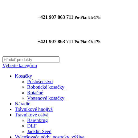
+421 907 863 711
Po-Pia: 9h-17h
+421 907 863 711
Po-Pia: 9h-17h
Vyberte kategóriu
Kosačky
Príslušenstvo
Robotické kosačky
Rotačné
Vretenové kosačky
Náradie
Trávnikové hnojivá
Trávnikové osivá
Barenbrug
DLF
Jacklin Seed
Vylepšovače pôdy, postreky, výživa