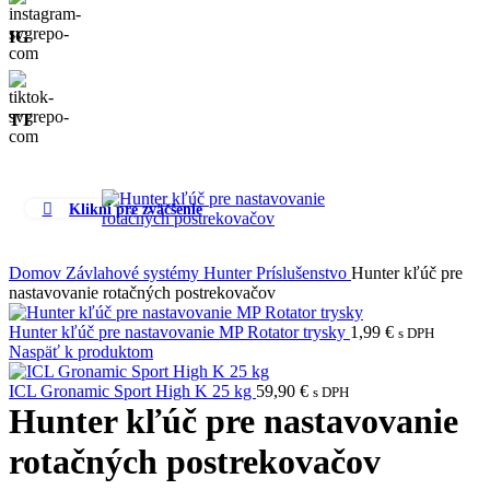
IG
TT
Klikni pre zväčšenie
Domov
Závlahové systémy
Hunter
Príslušenstvo
Hunter kľúč pre
nastavovanie rotačných postrekovačov
Hunter kľúč pre nastavovanie MP Rotator trysky
1,99
€
s DPH
Naspäť k produktom
ICL Gronamic Sport High K 25 kg
59,90
€
s DPH
Hunter kľúč pre nastavovanie
rotačných postrekovačov