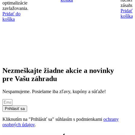
optimalizácie
zásahu.
zavlažovania.
Pridať 
Pridať do
košíka
košíka
Nezmeškajte žiadne akcie a novinky
pre Vašu záhradu
Nespamujeme. Posielame iba zľavy, kupóny a súťaže!
Prihlásiť sa
Kliknutím na "Prihlásiť sa" súhlasím s podmienkami
ochrany
osobných údajov
.