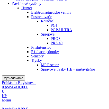
Závlahové systémy
Hunter
Elektromagnetické ventily
Postrekovače
Rotačné
PGJ
PGP-ULTRA
Sprejové
PROS
PRS 40
Príslušenstvo
Riadiace jednotky
Senzory
Trysky
MP Rotator
Sprayové trysky HE – nastaviteľné
Vyhľadávanie
Prihlásiť / Registrovať
0
položka
0,00
€
€
Kč
Menu
0
položka
0,00
€