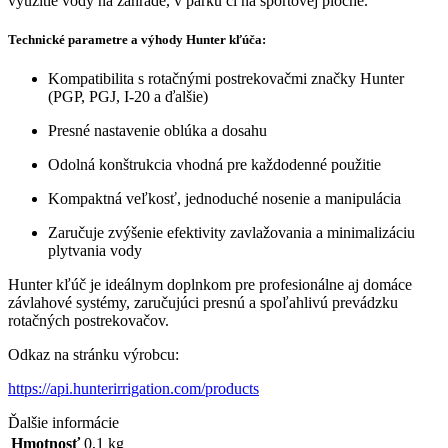
využitie vody na záhrade, v parku či na športovej ploche.
Technické parametre a výhody Hunter kľúča:
Kompatibilita s rotačnými postrekovačmi značky Hunter
(PGP, PGJ, I‑20 a ďalšie)
Presné nastavenie oblúka a dosahu
Odolná konštrukcia vhodná pre každodenné použitie
Kompaktná veľkosť, jednoduché nosenie a manipulácia
Zaručuje zvýšenie efektivity zavlažovania a minimalizáciu
plytvania vody
Hunter kľúč je ideálnym doplnkom pre profesionálne aj domáce
závlahové systémy, zaručujúci presnú a spoľahlivú prevádzku
rotačných postrekovačov.
Odkaz na stránku výrobcu:
https://api.hunterirrigation.com/products
Ďalšie informácie
Hmotnosť
0,1 kg