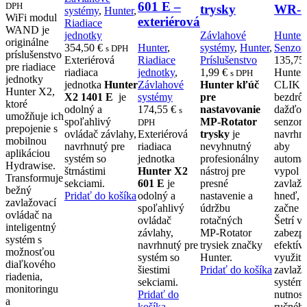
601 E –
DPH
trysky
WR-
systémy
,
Hunter
,
WiFi modul
exteriérová
Riadiace
WAND je
jednotky
Závlahové
Hunter
,
originálne
354,50
€
Hunter
,
systémy
,
Hunter
,
Senzor
s DPH
príslušenstvo
Exteriérová
Riadiace
Príslušenstvo
135,75
pre riadiace
riadiaca
jednotky
,
1,99
€
Hunter
s DPH
jednotky
jednotka
Hunter
Závlahové
Hunter kľúč
CLIK j
Hunter X2,
X2 1401 E
je
systémy
pre
bezdrô
ktoré
odolný a
174,55
€
nastavovanie
dažďov
s
umožňuje ich
spoľahlivý
MP‑Rotator
senzor
DPH
prepojenie s
ovládač závlahy,
Exteriérová
trysky
je
navrhnu
mobilnou
navrhnutý pre
riadiaca
nevyhnutný
aby
aplikáciou
systém so
jednotka
profesionálny
automa
Hydrawise.
štrnástimi
Hunter X2
nástroj pre
vypol
Transformuje
sekciami.
601 E
je
presné
zavlažo
bežný
Pridať do košíka
odolný a
nastavenie a
hneď, 
zavlažovací
spoľahlivý
údržbu
začne p
ovládač na
ovládač
rotačných
Šetrí v
inteligentný
závlahy,
MP‑Rotator
zabezp
systém s
navrhnutý pre
trysiek značky
efektív
možnosťou
systém so
Hunter.
využiti
diaľkového
šiestimi
Pridať do košíka
zavlaž
riadenia,
sekciami.
systém
monitoringu
Pridať do
nutnost
a
košíka
ručnéh