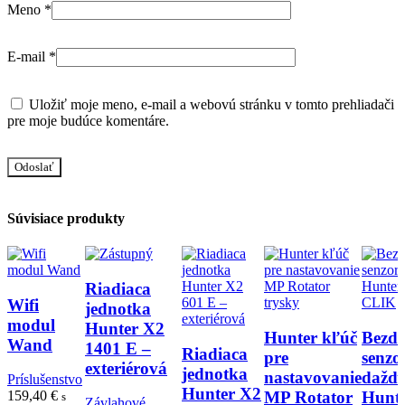
Meno
*
E-mail
*
Uložiť moje meno, e-mail a webovú stránku v tomto prehliadači
pre moje budúce komentáre.
Súvisiace produkty
Riadiaca
Wifi
jednotka
modul
Hunter X2
Hunter kľúč
Bezdr
Wand
1401 E –
Riadiaca
pre
senzo
exteriérová
jednotka
nastavovanie
dažď
Príslušenstvo
Hunter X2
MP Rotator
Hunt
159,40
€
s
Závlahové