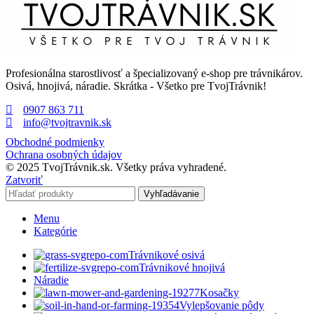
Profesionálna starostlivosť a špecializovaný e-shop pre trávnikárov.
Osivá, hnojivá, náradie. Skrátka - Všetko pre TvojTrávnik!
0907 863 711
info@tvojtravnik.sk
Obchodné podmienky
Ochrana osobných údajov
© 2025 TvojTrávnik.sk. Všetky práva vyhradené.
Zatvoriť
Vyhľadávanie
Menu
Kategórie
Trávnikové osivá
Trávnikové hnojivá
Náradie
Kosačky
Vylepšovanie pôdy